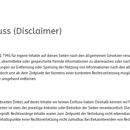
ss (Disclaimer)
.1 TMG für eigene Inhalte auf diesen Seiten nach den allgemeinen Gesetzen vera
et, übermittelte oder gespeicherte fremde Informationen zu überwachen oder nac
chtungen zur Entfernung oder Sperrung der Nutzung von Informationen nach den 
 jedoch erst ab dem Zeitpunkt der Kenntnis einer konkreten Rechtsverletzung mö
te umgehend entfernen.
seiten Dritter, auf deren Inhalte wir keinen Einfluss haben. Deshalb können wir
eiten ist stets der jeweilige Anbieter oder Betreiber der Seiten verantwortlich. D
prüft. Rechtswidrige Inhalte waren zum Zeitpunkt der Verlinkung nicht erkennbar
Anhaltspunkte einer Rechtsverletzung nicht zumutbar. Bei Bekanntwerden von Rec